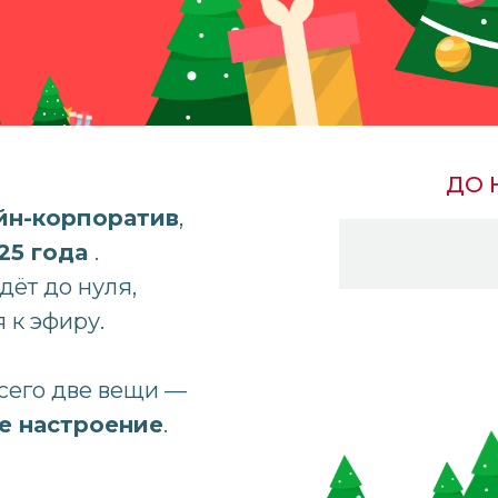
ДО 
йн-корпоратив
,
25 года
.
дёт до нуля,
 к эфиру.
сего две вещи —
е настроение
.