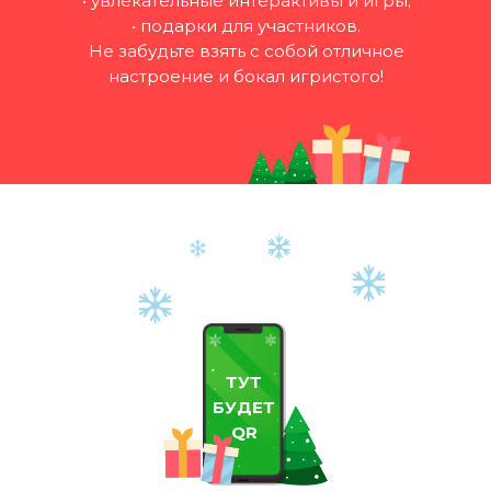
• увлекательные интерактивы и игры;
• подарки для участников.
Не забудьте взять с собой отличное
настроение и бокал игристого!
ТУТ
БУДЕТ
QR